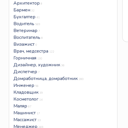
Архитектор
8
Бармен
32
Бухгалтер
41
Водитель
569
Ветеринар
7
Воспитатель
8
Визажист
0
Врач, медсестра
122
Горничная
130
Дизайнер, художник
36
Диспетчер
7
Домработница, домработник
280
Инженер
56
Кладовщик
39
Косметолог
14
Маляр
87
Машинист
17
Массажист
33
Менеджер
269