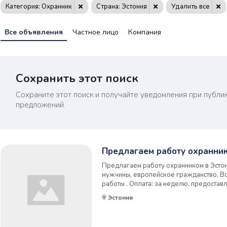
Категория: Охранник
Страна: Эстония
Удалить все
Все объявления
Частное лицо
Компания
Сохранить этот поиск
Сохраните этот поиск и получайте уведомления при публи
предложений.
Предлагаем работу охранник
Предлагаем работу охранником в Эстон
мужчины, европейское гражданство, Воз
работы . Оплата: за неделю, предоставл
Понедельник — суббота — 8 — 12 часо
Эстония
желанию. Жильё: предоставляется, бесп