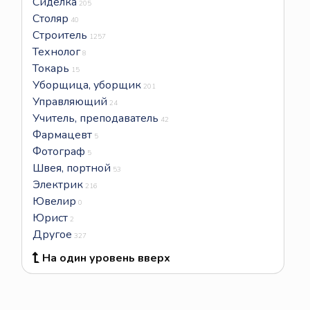
Сиделка
205
Столяр
40
Строитель
1257
Технолог
8
Токарь
15
Уборщица, уборщик
201
Управляющий
24
Учитель, преподаватель
42
Фармацевт
5
Фотограф
5
Швея, портной
53
Электрик
216
Ювелир
0
Юрист
2
Другое
327
На один уровень вверх