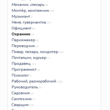
Механик, слесарь
56
Монтёр, монтажник
206
Музыкант
2
Няня, гувернантка
294
Официант
86
Охранник
34
Парикмахер
62
Переводчик
23
Повар, пекарь, кондитер
195
Почтальон, курьер
21
Продавец
101
Программист
50
Психолог
4
Рабочий, разнорабочий
2430
Руководитель
30
Садовник
29
Сантехник
97
Сварщик
226