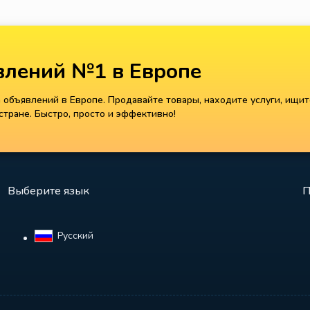
лений №1 в Европе
объявлений в Европе. Продавайте товары, находите услуги, ищит
тране. Быстро, просто и эффективно!
Выберите язык
П
Русский‎