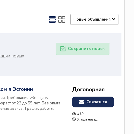
Новые объявления
Сохранить поиск
кации новых
ом в Эстонии
Договорная
ии. Требования: Женщины,
Связаться
раст от 22 до 55 лет. Без опыта
ение аванса . График работы:
в. Воскресенье — работа по
419
латно .
6 года назад